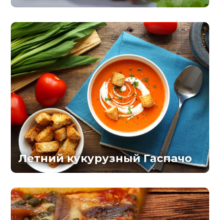
Летний кукурузный Гаспачо