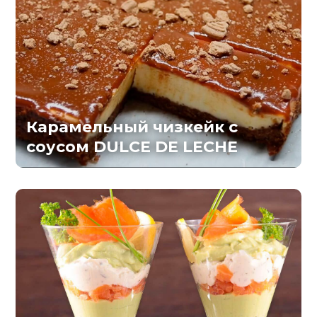
Карамельный чизкейк с
соусом DULCE DE LECHE