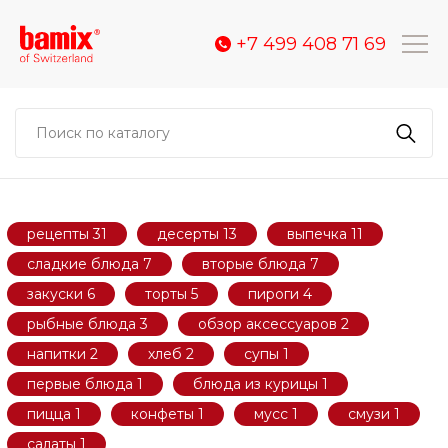
+7 499 408 71 69
рецепты
31
десерты
13
выпечка
11
сладкие блюда
7
вторые блюда
7
закуски
6
торты
5
пироги
4
рыбные блюда
3
обзор аксессуаров
2
напитки
2
хлеб
2
супы
1
первые блюда
1
блюда из курицы
1
пицца
1
конфеты
1
мусс
1
смузи
1
салаты
1