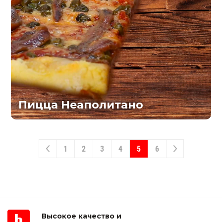
Пицца Неаполитано
1
2
3
4
5
6
Высокое качество и