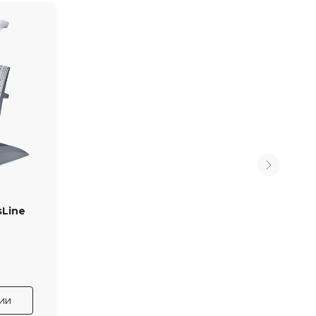
sLine
ии