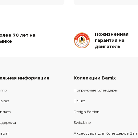
Пожизненная
олее 70 лет на
гарантия на
ынке
двигатель
ельная информация
Коллекции Bamix
amix
Погружные Блендеры
заказ
Deluxe
оплата
Design Edition
оддержка
SwissLine
врат
Аксессуары для блендеров Bam