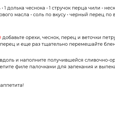
 • 1 долька чеснока • 1 стручок перца чили • нес
ового масла • соль по вкусу • черный перец по 
®
добавьте орехи, чеснок, перец и веточки пе
ь, перец и еще раз тщательно перемешайте бл
вдоль и наполните получившейся сливочно-ор
репите филе палочками для запекания и выпека
аппетита!