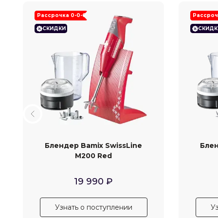
Рассрочка 0-0-6
Рассроч
СКИДКИ
СКИДК
Блендер Bamix SwissLine
Блен
M200 Red
19 990
₽
Узнать о поступлении
У