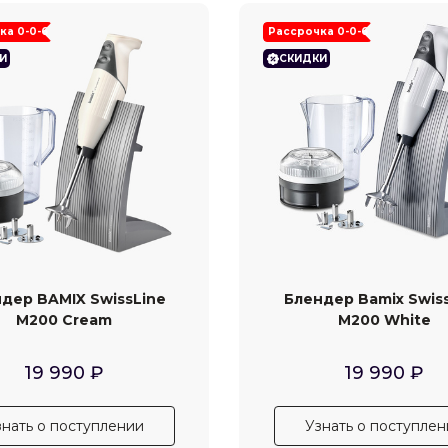
ка 0-0-6
Рассрочка 0-0-6
И
СКИДКИ
дер BAMIX SwissLine
Блендер Bamix Swis
M200 Cream
M200 White
19 990
₽
19 990
₽
знать о поступлении
Узнать о поступлен