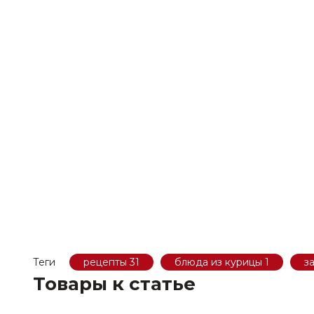
Теги
рецепты
31
блюда из курицы
1
з
Товары к статье