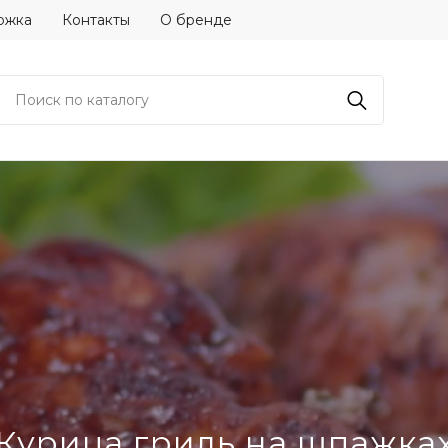
ржка
Контакты
О бренде
Курица гриль на шпажка