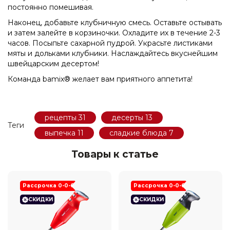
постоянно помешивая.
Наконец, добавьте клубничную смесь. Оставьте остывать
и затем залейте в корзиночки. Охладите их в течение 2-3
часов. Посыпьте сахарной пудрой. Украсьте листиками
мяты и дольками клубники. Наслаждайтесь вкуснейшим
швейцарским десертом!
Команда bamix® желает вам приятного аппетита!
рецепты
31
десерты
13
Теги
выпечка
11
сладкие блюда
7
Товары к статье
Рассрочка 0-0-6
Рассрочка 0-0-6
СКИДКИ
СКИДКИ