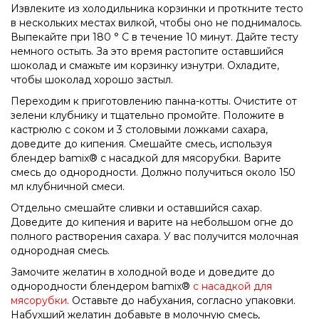
Извлеките из холодильника корзинки и проткните тесто
в нескольких местах вилкой, чтобы оно не поднималось.
Выпекайте при 180 ° С в течение 10 минут. Дайте тесту
немного остыть. За это время растопите оставшийся
шоколад и смажьте им корзинку изнутри. Охладите,
чтобы шоколад хорошо застыл.
Переходим к приготовлению панна-котты. Очистите от
зелени клубнику и тщательно промойте. Положите в
кастрюлю с соком и 3 столовыми ложками сахара,
доведите до кипения. Смешайте смесь, используя
блендер bamix® с насадкой для мясорубки. Варите
смесь до однородности. Должно получиться около 150
мл клубничной смеси.
Отдельно смешайте сливки и оставшийся сахар.
Доведите до кипения и варите на небольшом огне до
полного растворения сахара. У вас получится молочная
однородная смесь.
Замочите желатин в холодной воде и доведите до
однородности блендером bamix®
с насадкой для
мясорубки
. Оставьте до набухания, согласно упаковки.
Набухший желатин добавьте в молочную смесь,